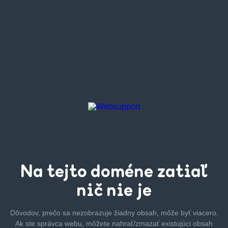
Na tejto
doméne zatiaľ
nič nie je
Dôvodov, prečo sa nezobrazuje žiadny obsah, môže byť
viacero.
Ak ste správca webu, môžete nahrať/zmazať
existujúci obsah